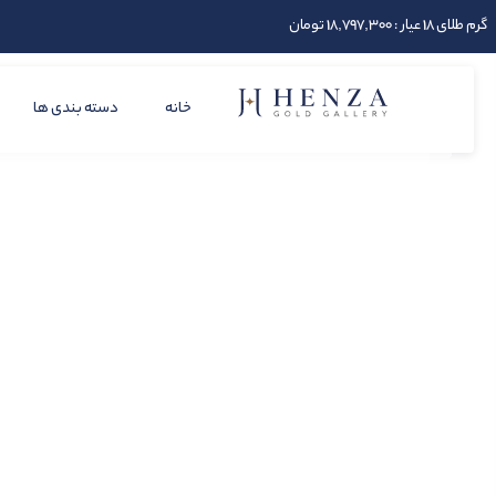
گرم طلای 18 عیار : 18,797,300 تومان
خانه
دسته بندی ها