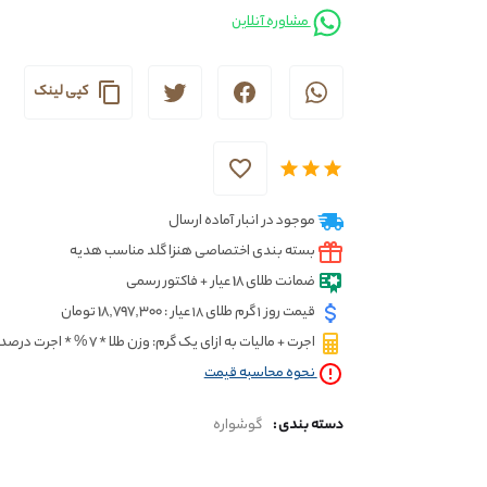
مشاوره آنلاین
کپی لینک
موجود در انبار آماده ارسال
بسته بندی اختصاصی هنزا گلد مناسب هدیه
ضمانت طلای 18 عیار + فاکتور رسمی
قیمت روز ۱ گرم طلای ۱۸ عیار : 18,797,300 تومان
اجرت + مالیات به ازای یک گرم: وزن طلا * 7 % * اجرت درصدی * قیمت گرم
نحوه محاسبه قيمت
دسته بندی :
گوشواره