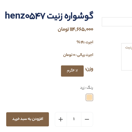
گوشواره زنیت henz0547
114,665,000 تومان
اجرت : 19 %
اجرت ریالی : 0 تومان
وزن:
4.7گرم
رنگ : زرد
افزودن به سبد خرید