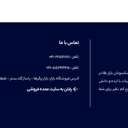
تماس با ما
تلفن : 22516868-021
تلفن : 55697645-021
سوتان بازار طلا در
آدرس فروشگاه بازار: بازار زرگرها – پاساژ گلدسنتر – طبقه 3 – واحد 7
یات با ایده و دانش
ع کم نظیر برای شما
رفتن به سایت عمده فروشی