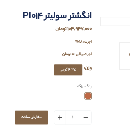
انگشتر سولیتر PI014
103,947,000 تومان
اجرت : 18 %
اجرت ریالی : 0 تومان
وزن:
4.35 گرمی
رنگ : رزگلد
سفارش ساخت