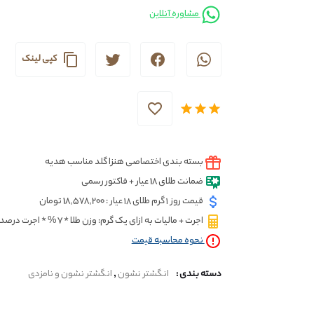
مشاوره آنلاین
کپی لینک
بسته بندی اختصاصی هنزا گلد مناسب هدیه
ضمانت طلای 18 عیار + فاکتور رسمی
قیمت روز ۱ گرم طلای ۱۸ عیار : 18,578,200 تومان
اجرت + مالیات به ازای یک گرم: وزن طلا * 7 % * اجرت درصدی * قیمت گرم
نحوه محاسبه قيمت
دسته بندی :
انگشتر نشون
,
انگشتر نشون و نامزدی