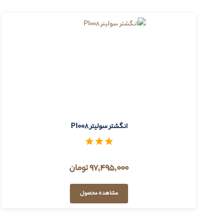
انگشتر سولیتر PI008
97,495,000 تومان
مشاهده محصول