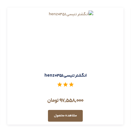
انگشتر تنیسی henz0351
97,558,000 تومان
مشاهده محصول