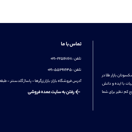
تماس با ما
تلفن : 22516868-021
تلفن : 55697645-021
سوتان بازار طلا در
آدرس فروشگاه بازار: بازار زرگرها – پاساژ گلدسنتر – طبقه 3 – واحد 7
یات با ایده و دانش
ع کم نظیر برای شما
رفتن به سایت عمده فروشی