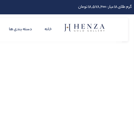
گرم طلای 18 عیار : 18,578,200 تومان
خانه
دسته بندی ها