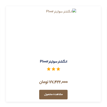
انگشتر سولیتر PI002
77,422,000 تومان
مشاهده محصول