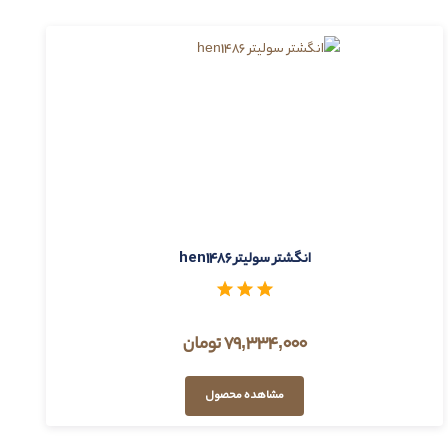
انگشتر سولیتر hen1486
79,334,000 تومان
مشاهده محصول