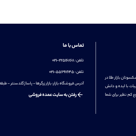
تماس با ما
تلفن : 22516868-021
تلفن : 55697645-021
سوتان بازار طلا در
آدرس فروشگاه بازار: بازار زرگرها – پاساژ گلدسنتر – طبقه 3 – واحد 7
یات با ایده و دانش
ع کم نظیر برای شما
رفتن به سایت عمده فروشی