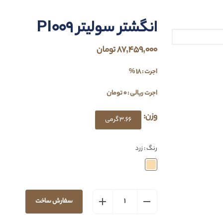
انگشتر سولیتر PI009
87,459,000 تومان
اجرت : 18 %
اجرت ریالی : 0 تومان
وزن:
3.66 گرمی
رنگ : زرد
سفارش ساخت