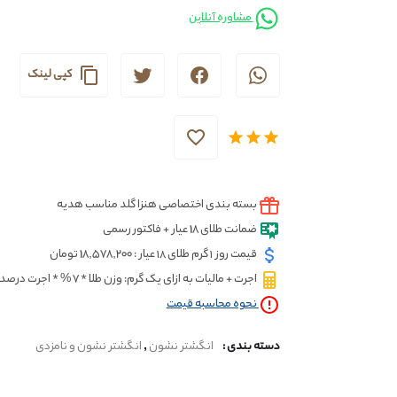
مشاوره آنلاین
کپی لینک
بسته بندی اختصاصی هنزا گلد مناسب هدیه
ضمانت طلای 18 عیار + فاکتور رسمی
قیمت روز ۱ گرم طلای ۱۸ عیار : 18,578,200 تومان
اجرت + مالیات به ازای یک گرم: وزن طلا * 7 % * اجرت درصدی * قیمت گرم
نحوه محاسبه قيمت
دسته بندی :
انگشتر نشون
,
انگشتر نشون و نامزدی