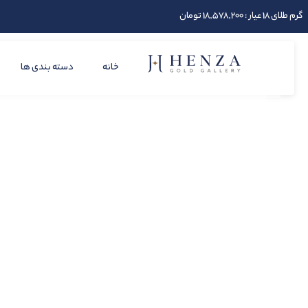
گرم طلای 18 عیار : 18,578,200 تومان
خانه
دسته بندی ها