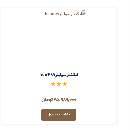
انگشتر سولیتر hen1489
75,989,000 تومان
مشاهده محصول